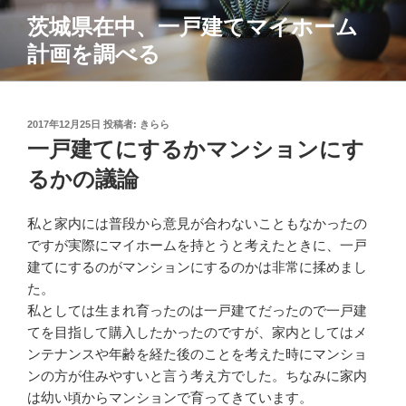
コ
茨城県在中、一戸建てマイホーム
ン
計画を調べる
テ
ン
ツ
へ
投
2017年12月25日
投稿者:
きらら
ス
稿
一戸建てにするかマンションにす
日:
キ
るかの議論
ッ
プ
私と家内には普段から意見が合わないこともなかったの
ですが実際にマイホームを持とうと考えたときに、一戸
建てにするのがマンションにするのかは非常に揉めまし
た。
私としては生まれ育ったのは一戸建てだったので一戸建
てを目指して購入したかったのですが、家内としてはメ
ンテナンスや年齢を経た後のことを考えた時にマンショ
ンの方が住みやすいと言う考え方でした。ちなみに家内
は幼い頃からマンションで育ってきています。