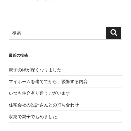
投
ー
稿
シ
ョ
ン
検
検
索
索:
最近の投稿
親子の絆が深くなりました
マイホームを建ててから、後悔する内容
いつも仲介有り難うございます
住宅会社の設計さんとの打ち合わせ
収納で親子でもめました