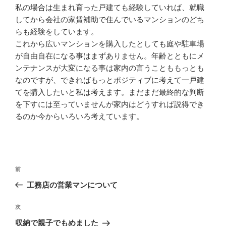
私の場合は生まれ育った戸建ても経験していれば、就職
してから会社の家賃補助で住んでいるマンションのどち
らも経験をしています。
これから広いマンションを購入したとしても庭や駐車場
が自由自在になる事はまずありません。年齢とともにメ
ンテナンスが大変になる事は家内の言うことももっとも
なのですが、できればもっとポジティブに考えて一戸建
てを購入したいと私は考えます。まだまだ最終的な判断
を下すには至っていませんが家内はどうすれば説得でき
るのか今からいろいろ考えています。
投
過
前
稿
去
工務店の営業マンについて
ナ
の
ビ
投
次
次
稿
ゲ
の
収納で親子でもめました