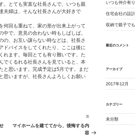
いつも仲介有
す。とても実直な社長さんで、いつも親
達夫婦は、そんな社長さんが大好きで
住宅会社の設
収納で親子で
を何回も重ねて、家の形が出来上がって
の中で、意見の合わない時もしばしば。
のの、お互い譲らない時などは、社長さ
最近のコメント
アドバイスをしてくれたり、ここは後に
くれます。毎回とても有り難いです。た
んでくるれる社長さんを見ていると、本
たと思います。完成予定は5月です。まだ
アーカイブ
と思いますが、社長さんよろしくお願い
2017年12月
カテゴリー
次
次
未分類
の
せ
マイホームを建ててから、後悔する内
投
容