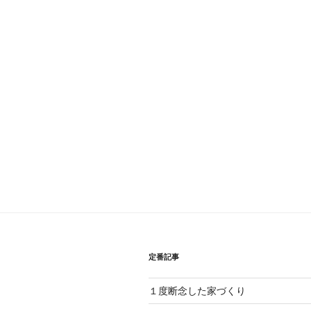
ナ
投
ビ
稿
ゲ
ー
シ
ョ
ン
定番記事
１度断念した家づくり