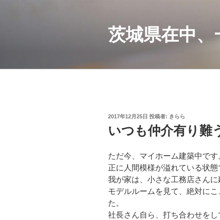
コ
ン
茨城県在中、
テ
ン
ツ
へ
ス
キ
ッ
プ
投
2017年12月25日
投稿者:
きらら
稿
いつも仲介有り難
日:
ただ今、マイホーム建築中です
正に人間模様が溢れている状態
我が家は、小さな工務店さんに
モデルルームを見て、絶対にこ
た。
社長さん自ら、打ち合わせをし