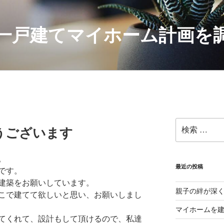
一戸建てマイホーム計画を
検
うございます
索:
。
最近の投稿
です。
建築をお願いしています。
親子の絆が深
こで建てて欲しいと思い、お願いしまし
マイホームを
てくれて、設計もして頂けるので、私達