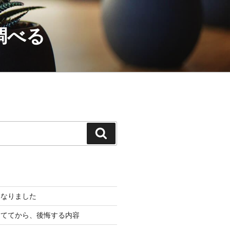
調べる
検
索
くなりました
建ててから、後悔する内容